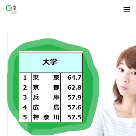
無料相談
問
資料
当所の特徴
サービス&料金
結婚相談所選び
会社概要
ブログ