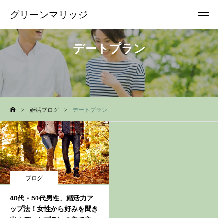
グリーンマリッジ
グリーンマリッジ
デートプラン
無料相談
問合せ
資料
婚活ブログ
デートプラン
当所の特徴
サービス&料金
結婚相談所選び
ブログ
会社概要
40代・50代男性、婚活力ア
ップ法！女性から好みを聞き
ブログ