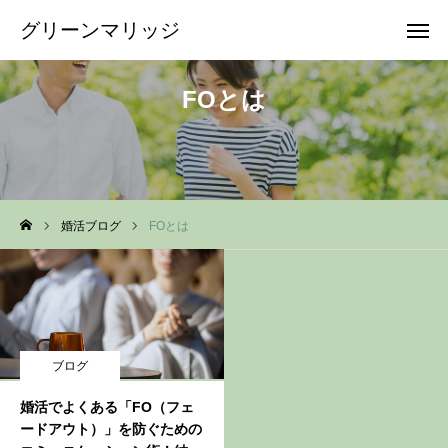
グリーンマリッジ
グリーンマリッジ
FOとは
無料相談
問合せ
資料
婚活ブログ
FOとは
当所の特徴
サービス&料金
結婚相談所選び
ブログ
会社概要
婚活でよくある「FO（フェ
ードアウト）」を防ぐための
ブログ