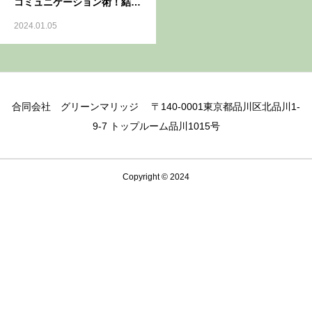
コミュニケーション術！結婚
相談所のサポート活用法も紹
2024.01.05
介
合同会社 グリーンマリッジ 〒140-0001東京都品川区北品川1-
9-7 トップルーム品川1015号
Copyright © 2024
フリーダイヤル
資料
問合せ
無料相談