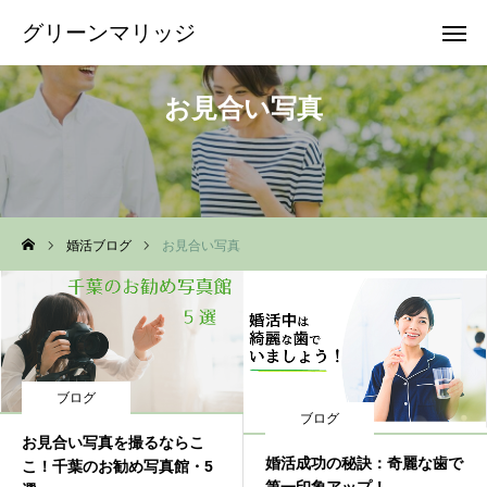
グリーンマリッジ
グリーンマリッジ
お見合い写真
無料相談
問合せ
資料
婚活ブログ
お見合い写真
当所の特徴
サービス&料金
結婚相談所選び
ブログ
会社概要
ブログ
お見合い写真を撮るならこ
婚活成功の秘訣：奇麗な歯で
こ！千葉のお勧め写真館・5
ブログ